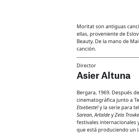
Moritat son antiguas can
ellas, proveniente de Eslo
Beauty. De la mano de Mai
canción.
Director
Asier Altuna
Bergara, 1969. Después de 
cinematográfica junto a Te
Etxebeste!
y la serie para t
Sarean
,
Artalde
y
Zela Trovk
festivales internacionales
que está pro­duciendo un l