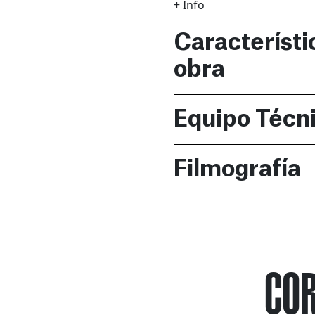
+ Info
Característi
obra
Equipo Técn
Filmografía
COR