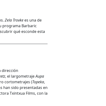
es.
Zela Trovke
es una de
 su programa Barbaric
escubrir qué esconde esta
a dirección
zetz
, el largometraje
Aupa
atro cortometrajes (
Topeka
,
las han sido presentadas en
tora Txintxua Films, con la