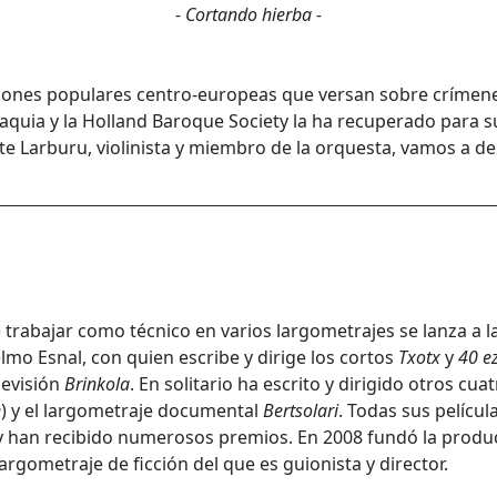
- Cortando hierba -
ciones populares centro-europeas que versan sobre crímen
vaquia y la Holland Baroque Society la ha recuperado para
te Larburu, violinista y miembro de la orquesta, vamos a d
trabajar como técnico en varios largometrajes se lanza a l
lmo Esnal, con quien escribe y dirige los cortos
Txotx
y
40 e
elevisión
Brinkola
. En solitario ha escrito y diri­gido otros cu
e
) y el largometraje docu­mental
Bertsolari
. Todas sus pelícu
 y han recibido numerosos premios. En 2008 fundó la produc
argometraje de ficción del que es guionista y director.