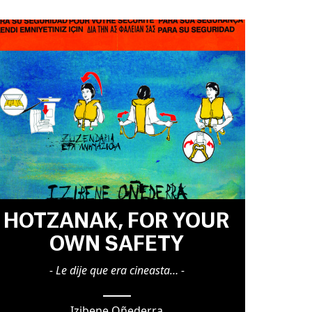
HOTZANAK, FOR YOUR
OWN SAFETY
- Le dije que era cineasta… -
Izibene Oñederra