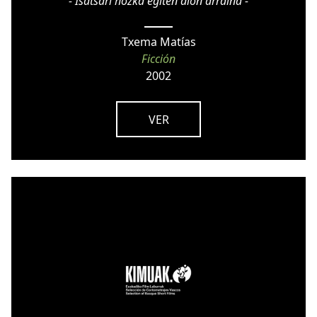
- Isatsari hozka egiten dion arraina -
Txema Matías
Ficción
2002
VER