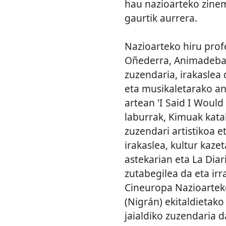
hau nazioarteko zinem
gaurtik aurrera.
Nazioarteko hiru prof
Oñederra, Animadeba,
zuzendaria, irakaslea
eta musikaletarako an
artean 'I Said I Would 
laburrak, Kimuak kata
zuzendari artistikoa 
irakaslea, kultur kaze
astekarian eta La Diar
zutabegilea da eta irr
Cineuropa Nazioarteko
(Nigrán) ekitaldietak
jaialdiko zuzendaria d