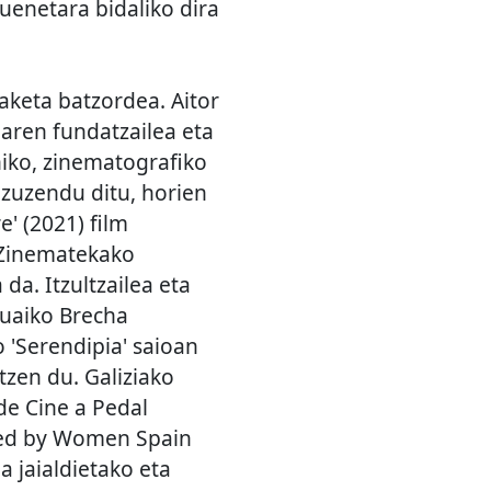
uenetara bidaliko dira
aketa batzordea. Aitor
aren fundatzailea eta
niko, zinematografiko
 zuzendu ditu, horien
e' (2021) film
 Zinematekako
da. Itzultzailea eta
guaiko Brecha
o 'Serendipia' saioan
tzen du. Galiziako
de Cine a Pedal
cted by Women Spain
a jaialdietako eta