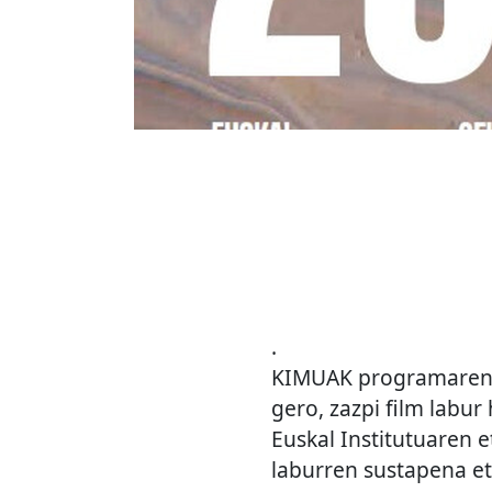
.
KIMUAK programaren 2
gero, zazpi film labu
Euskal Institutuaren 
laburren sustapena et