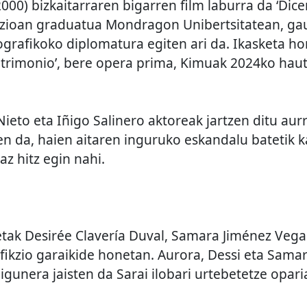
000) bizkaitarraren bigarren film laburra da ‘Dice
zioan graduatua Mondragon Unibertsitatean, ga
grafikoko diplomatura egiten ari da. Ikasketa h
‘Patrimonio’, bere opera prima, Kimuak 2024ko hau
Nieto eta Iñigo Salinero aktoreak jartzen ditu aur
zen da, haien aitaren inguruko eskandalu batetik
az hitz egin nahi.
ietak Desirée Clavería Duval, Samara Jiménez Vega
 fikzio garaikide honetan. Aurora, Dessi eta Sama
igunera jaisten da Sarai ilobari urtebetetze opari