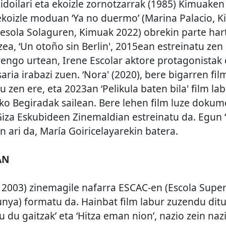
 gidoilari eta ekoizle zornotzarrak (1985) Kimuake
 ekoizle moduan ‘Ya no duermo’ (Marina Palacio, 
rresola Solaguren, Kimuak 2022) obrekin parte har
uzea, ‘Un otoño sin Berlin', 2015ean estreinatu ze
rengo urtean, Irene Escolar aktore protagonista
ria irabazi zuen. ‘Nora' (2020), bere bigarren fil
 zen ere, eta 2023an ‘Pelikula baten bila' film la
oko Begiradak sailean. Bere lehen film luze dokum
za Eskubideen Zinemaldian estreinatu da. Egun ‘Y
n ari da, María Goiricelayarekin batera.
AN
a, 2003) zinemagile nafarra ESCAC-en (Escola Supe
nya) formatu da. Hainbat film labur zuzendu ditu, 
u du gaitzak’ eta ‘Hitza eman nion’, nazio zein naz