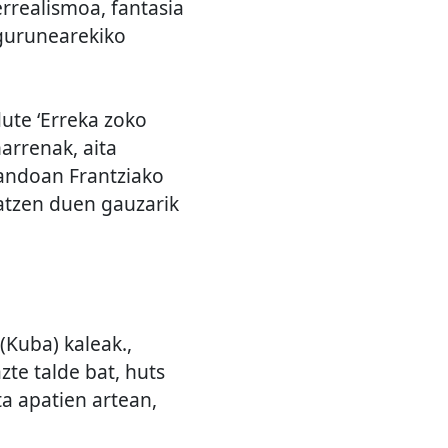
errealismoa, fantasia
ngurunearekiko
ute ‘Erreka zoko
arrenak, aita
bandoan Frantziako
atzen duen gauzarik
(Kuba) kaleak.,
zte talde bat, huts
ta apatien artean,