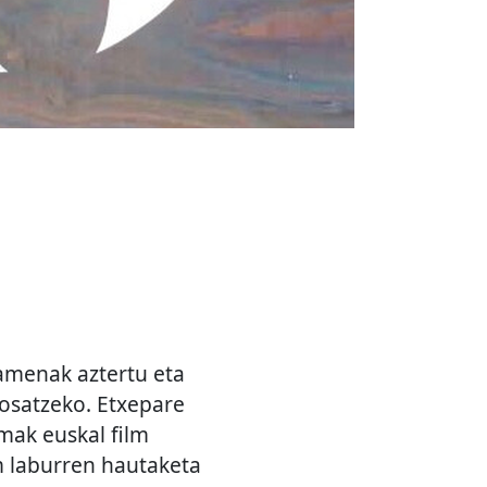
amenak aztertu eta
 osatzeko. Etxepare
mak euskal film
m laburren hautaketa