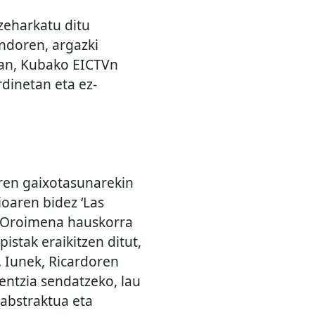
zeharkatu ditu
ndoren, argazki
ian, Kubako EICTVn
dinetan eta ez-
aren gaixotasunarekin
oaren bidez ‘Las
 «Oroimena hauskorra
stak eraikitzen ditut,
. Iunek, Ricardoren
ientzia sendatzeko, lau
 abstraktua eta