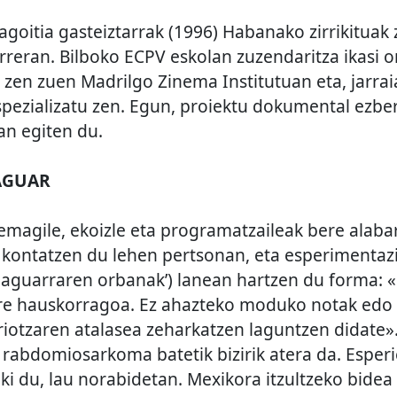
goitia gasteiztarrak (1996) Habanako zirrikituak 
eran. Bilboko ECPV eskolan zuzendaritza ikasi o
 zen zuen Madrilgo Zinema Institutuan eta, jarra
ezializatu zen. Egun, proiektu dokumental ezber
lan egiten du.
AGUAR
emagile, ekoizle eta programatzaileak bere alab
 kontatzen du lehen pertsonan, eta esperimentazi
‘Jaguarraren orbanak’) lanean hartzen du forma:
 are hauskorragoa. Ez ahazteko moduko notak edo pi
eriotzaren atalasea zeharkatzen laguntzen didate»
a rabdomiosarkoma batetik bizirik atera da. Esper
aiki du, lau norabidetan. Mexikora itzultzeko bidea