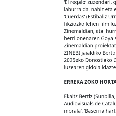
‘El regalo’ zuzendari,
laburra da, nahiz eta
‘Cuerdas’ (Estibaliz U
fikziozko lehen film l
Zinemaldian, eta hur
berri onenaren Goya sa
Zinemaldian proiektatu
ZINEBI jaialdiko Bert
2025eko Donostiako Gi
luzearen gidoia idazte
ERREKA ZOKO HORT
Ekaitz Bertiz (Sunbill
Audiovisuals de Catalu
morala’, ‘Baserria hart