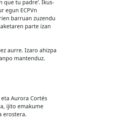
n que tu padre’. Ikus-
ur egun ECPVn
orien barruan zuzendu
taketaren parte izan
rez aurre. Izaro ahizpa
 kanpo mantenduz.
 eta Aurora Cortés
ra, ijito emakume
a erostera.