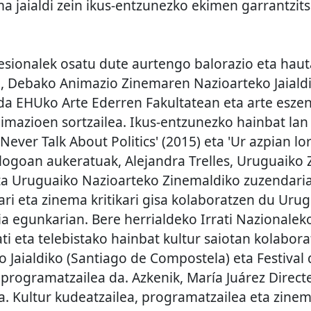
a jaialdi zein ikus-entzunezko ekimen garrantzits
esionalek osatu dute aurtengo balorazio eta haut
 Debako Animazio Zinemaren Nazioarteko Jaialdi
 da EHUko Arte Ederren Fakultatean eta arte esze
imazioen sortzailea. Ikus-entzunezko hainbat lan
Never Talk About Politics' (2015) eta 'Ur azpian lor
logoan aukeratuak, Alejandra Trelles, Uruguaiko
eta Uruguaiko Nazioarteko Zinemaldiko zuzendaria 
tari eta zinema kritikari gisa kolaboratzen du Uru
ia egunkarian. Bere herrialdeko Irrati Nazionalek
ati eta telebistako hainbat kultur saiotan kolabora
 Jaialdiko (Santiago de Compostela) eta Festival 
o programatzailea da. Azkenik, María Juárez Dire
a. Kultur kudeatzailea, programatzailea eta zinem