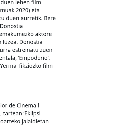
n duen lehen film
Kimuak 2020) eta
tu duen aurretik. Bere
n Donostia
k emakumezko aktore
m luzea, Donostia
burra estreinatu zuen
entala, ‘Empoderío’,
erma' fikziozko film
rior de Cinema i
tartean ‘Eklipsi
ioarteko jaialdietan