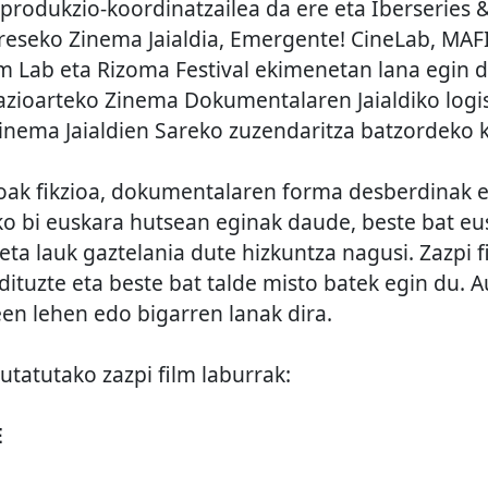
o produkzio-koordinatzailea da ere eta Iberseries &
reseko Zinema Jaialdia, Emergente! CineLab, MAF
lm Lab eta Rizoma Festival ekimenetan lana egin 
ioarteko Zinema Dokumentalaren Jaialdiko logis
Zinema Jaialdien Sareko zuzendaritza batzordeko k
ak fikzioa, dokumentalaren forma desberdinak e
ako bi euskara hutsean eginak daude, beste bat eu
eta lauk gaztelania dute hizkuntza nagusi. Zazpi f
uzte eta beste bat talde misto batek egin du. 
een lehen edo bigarren lanak dira.
tatutako zazpi film laburrak:
E