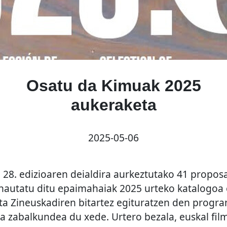
Osatu da Kimuak 2025
aukeraketa
2025-05-06
8. edizioaren deialdira aurkeztutako 41 propos
r hautatu ditu epaimahaiak 2025 urteko katalogoa
eta Zineuskadiren bitartez egituratzen den progra
a zabalkundea du xede. Urtero bezala, euskal fil