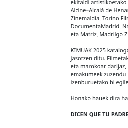
ekitaldi artistikoetak
Alcine–Alcalá de Hena
Zinemaldia, Torino Fi
DocumentaMadrid, Naz
eta Matriz, Madrilgo 
KIMUAK 2025 katalogo
jasotzen ditu. Filmet
eta marokoar darijaz, 
emakumeek zuzendu dit
izenburuetako bi egil
Honako hauek dira hau
DICEN QUE TU PADR