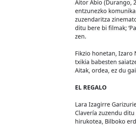
Aitor Abio (Durango, 2
entzunezko komunika
zuzendaritza zinemato
ditu bere bi filmak; 
zen.
Fikzio honetan, Izaro 
txikia babesten saiat
Aitak, ordea, ez du gai
EL REGALO
Lara Izagirre Garizur
Clavería zuzendu ditu
hirukotea, Bilboko erd