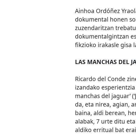
Ainhoa Ordóñez Yraola
dokumental honen sorr
zuzendaritzan trebatu
dokumentalgintzan esp
fikzioko irakasle gisa 
LAS MANCHAS DEL J
Ricardo del Conde zin
izandako esperientzia
manchas del jaguar’ (
da, eta nirea, agian,
baina, aldi berean, h
alabak, 7 urte ditu et
aldiko erritual bat er