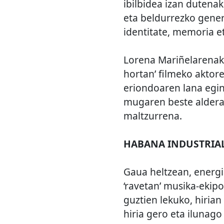
ibilbidea izan dutenak
eta beldurrezko gener
identitate, memoria e
Lorena Mariñelarenak,
hortan’ filmeko aktore
eriondoaren lana egin
mugaren beste aldera.
maltzurrena.
HABANA INDUSTRIA
Gaua heltzean, energi
‘ravetan’ musika-ekip
guztien lekuko, hirian
hiria gero eta ilunago