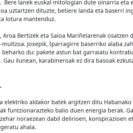
. Bere lanek euskal mitologian dute oinarria eta 
oa uztartzen dituzte, betiere landa eta baserri i
ta lotura mantenduz.
 Aroa Bertizek eta Saioa Mariñelarenak osatzen d
-multzoa. Joxepik, Iparragirre baserriko alaba zah
 beharko du: pakete astun bat garraiatu kontra
 Gau ilunean, karabineroak ez dira basoak ezkut
L
a elektriko aldakor batek argitzen ditu Habanako 
oak funtzionarazteko balio duen energia berak. Ga
 zehar noraezean dabil delirioen, konspirazioen e
 geratu ahala.