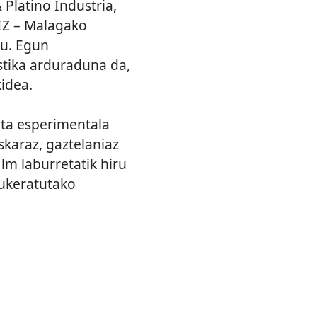
 Platino Industria,
IZ – Malagako
du. Egun
tika arduraduna da,
idea.
ta esperimentala
skaraz, gaztelaniaz
ilm laburretatik hiru
Aukeratutako