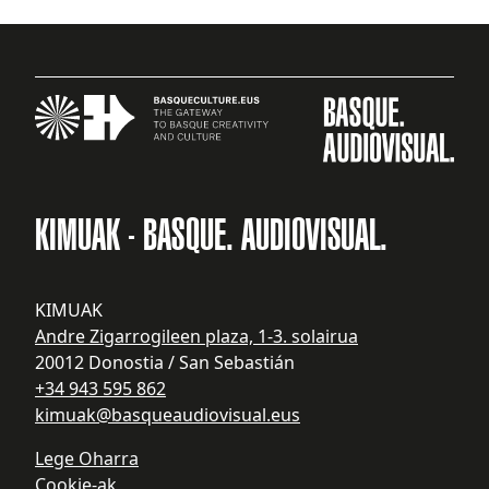
KIMUAK - BASQUE. AUDIOVISUAL.
KIMUAK
Andre Zigarrogileen plaza, 1-3. solairua
20012 Donostia / San Sebastián
+34 943 595 862
kimuak@basqueaudiovisual.eus
Lege Oharra
Cookie-ak