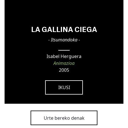
LA GALLINA CIEGA
- Itsumandoka -
Isabel Herguera
Animazioa
2005
IKUSI
Urte bereko denak