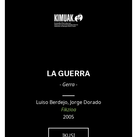
LA GUERRA
- Gerra -
Luiso Berdejo, Jorge Dorado
Fikzioa
2005
IKUSI