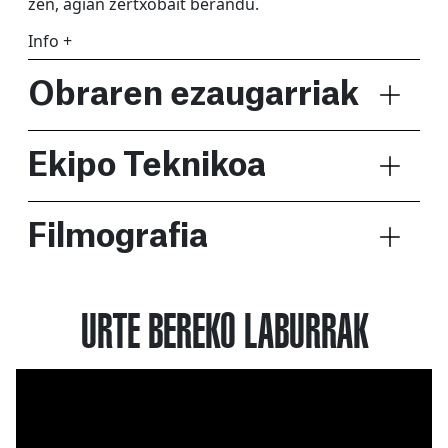
zen, agian zertxobait berandu.
Info +
Obraren ezaugarriak
Ekipo Teknikoa
Filmografia
URTE BEREKO LABURRAK