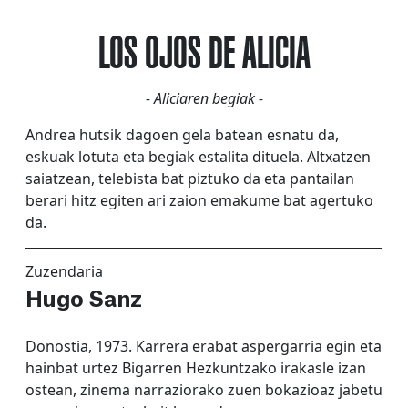
LOS OJOS DE ALICIA
- Aliciaren begiak -
Andrea hutsik dagoen gela batean esnatu da,
eskuak lotuta eta begiak estalita dituela. Altxatzen
saiatzean, telebista bat piztuko da eta pantailan
berari hitz egiten ari zaion emakume bat agertuko
da.
Zuzendaria
Hugo Sanz
Donostia, 1973. Karrera erabat aspergarria egin eta
hainbat urtez Bigarren Hezkuntzako irakasle izan
ostean, zinema narraziorako zuen bokazioaz jabetu