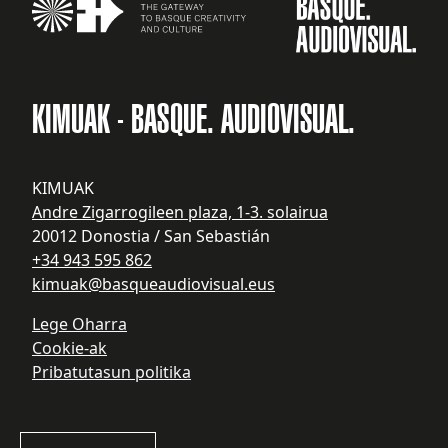
KIMUAK - BASQUE. AUDIOVISUAL.
KIMUAK
Andre Zigarrogileen plaza, 1-3. solairua
20012 Donostia / San Sebastián
+34 943 595 862
kimuak@basqueaudiovisual.eus
Lege Oharra
Cookie-ak
Pribatutasun politika