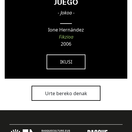
JUEGO
- Jokoa -
Ione Hernández
Fikzioa
2006
IKUSI
Urte bereko denak