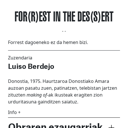
FOR(R)EST IN THE DES(S)ERT
- -
Forrest dagoeneko ez da hemen bizi.
Zuzendaria
Luiso Berdejo
Donostia, 1975. Haurtzaroa Donostiako Amara
auzoan pasatu zuen, patinatzen, telebistan jartzen
zituzten
making of
-ak ikusteak eragiten zion
urduritasuna gainditzen saiatuz.
Info +
Obraren ezaugarriak