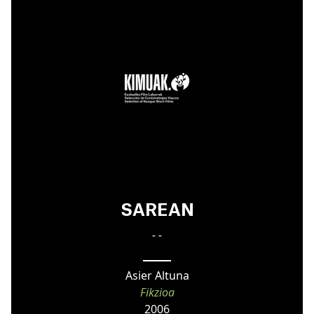
SAREAN
- -
Asier Altuna
Fikzioa
2006