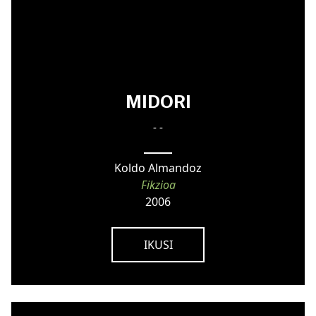
MIDORI
- -
Koldo Almandoz
Fikzioa
2006
IKUSI