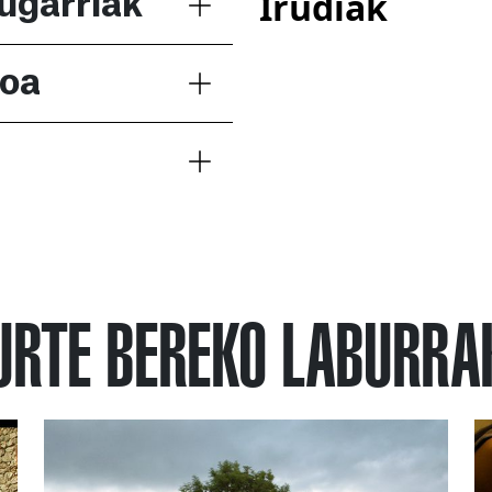
Irudiak
ugarriak
koa
URTE BEREKO LABURRA