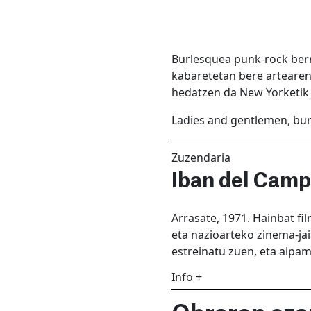
Burlesquea punk-rock berr
kabaretetan bere artearen
hedatzen da New Yorketi
Ladies and gentlemen, burl
Zuzendaria
Iban del Cam
Arrasate, 1971. Hainbat fi
eta nazioarteko zinema-jai
estreinatu zuen, eta aipam
Info +