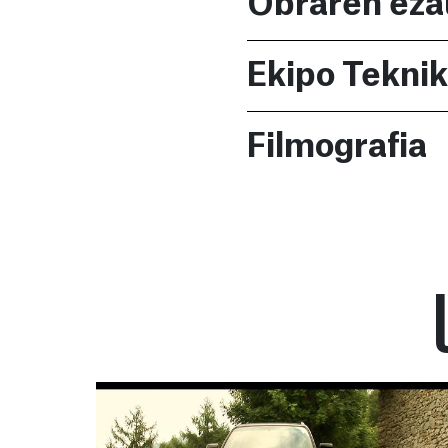
Obraren eza
Ekipo Tekni
Filmografia