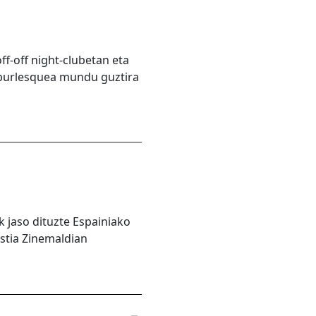
f-off night-clubetan eta
o burlesquea mundu guztira
k jaso dituzte Espainiako
stia Zinemaldian