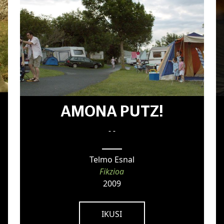
AMONA PUTZ!
- -
Telmo Esnal
Fikzioa
2009
IKUSI