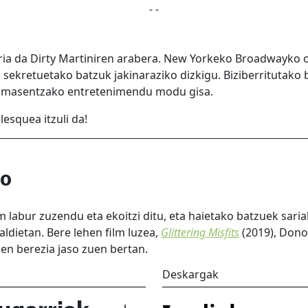
- -
ia da Dirty Martiniren arabera. New Yorkeko Broadwayko of
 sekretuetako batzuk jakinaraziko dizkigu. Biziberritutak
k masentzako entretenimendu modu gisa.
esquea itzuli da!
po
lm labur zuzendu eta ekoitzi ditu, eta haietako batzuek saria
aldietan. Bere lehen film luzea,
Glittering Misfits
(2019), Dono
en berezia jaso zuen bertan.
Deskargak