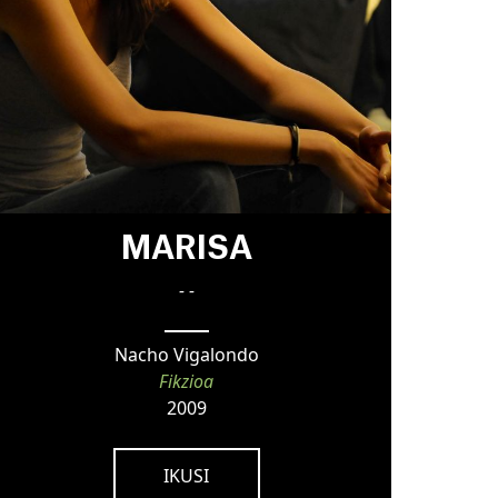
MARISA
- -
Nacho Vigalondo
Fikzioa
2009
IKUSI