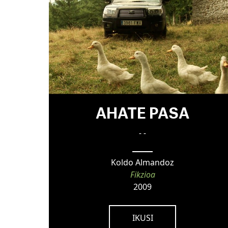
AHATE PASA
- -
Koldo Almandoz
Fikzioa
2009
IKUSI