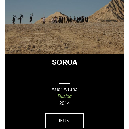
SOROA
- -
Asier Altuna
Fikzioa
2014
IKUSI