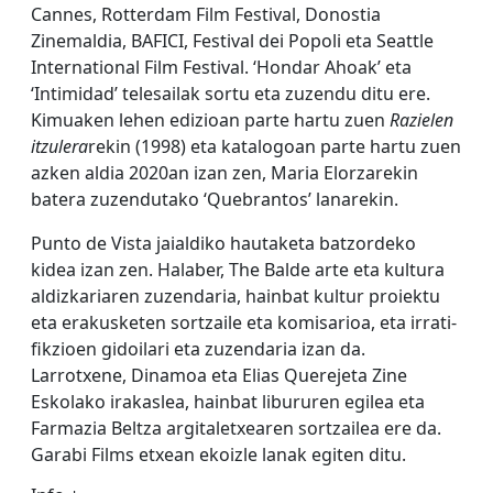
Cannes, Rotterdam Film Festival, Donostia
Zinemaldia, BAFICI, Festival dei Popoli eta Seattle
International Film Festival. ‘Hondar Ahoak’ eta
‘Intimidad’ telesailak sortu eta zuzendu ditu ere.
Kimuaken lehen edizioan parte hartu zuen
Razielen
itzulera
rekin (1998) eta katalogoan parte hartu zuen
azken aldia 2020an izan zen, Maria Elorzarekin
batera zuzendutako ‘Quebrantos’ lanarekin.
Punto de Vista jaialdiko hautaketa batzordeko
kidea izan zen. Halaber, The Balde arte eta kultura
aldizkariaren zuzendaria, hainbat kultur proiektu
eta erakusketen sortzaile eta komisarioa, eta irrati-
fikzioen gidoilari eta zuzendaria izan da.
Larrotxene, Dinamoa eta Elias Querejeta Zine
Eskolako irakaslea, hainbat libururen egilea eta
Farmazia Beltza argitaletxearen sortzailea ere da.
Garabi Films etxean ekoizle lanak egiten ditu.