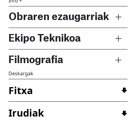
Info +
Obraren ezaugarriak
Ekipo Teknikoa
Filmografia
Deskargak
Fitxa
Irudiak