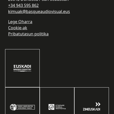
+34 943 595 862
kimuak@basqueaudiovisual.eus
Lege Oharra
Cookie-ak
Pribatutasun politika