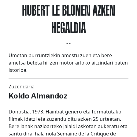
HUBERT LE BLONEN AZKEN
HEGALDIA
- -
Umetan burruntziekin amestu zuen eta bere
ametsa beteta hil zen motor arloko aitzindari baten
istorioa.
Zuzendaria
Koldo Almandoz
Donostia, 1973. Hainbat genero eta formatutako
filmak idatzi eta zuzendu ditu azken 25 urteetan.
Bere lanak nazioarteko jaialdi askotan aukeratu eta
saritu dira, hala nola Semaine de la Critique de