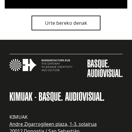
Urte bereko denak
KIMUAK - BASQUE. AUDIOVISUAL.
KIMUAK
Andre Zigarrogileen plaza, 1-3. solairua
20012 Donostia / San Sebastián