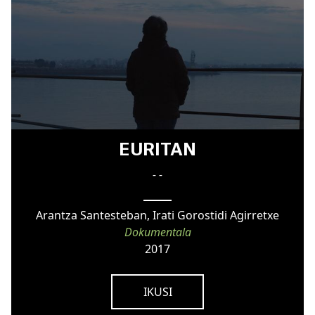
EURITAN
- -
Arantza Santesteban, Irati Gorostidi Agirretxe
Dokumentala
2017
IKUSI