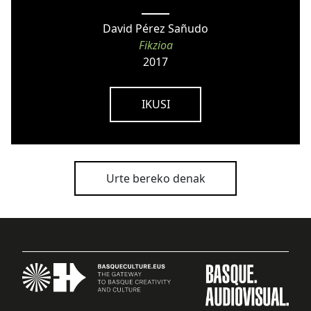
David Pérez Sañudo
Fikzioa
2017
IKUSI
Urte bereko denak