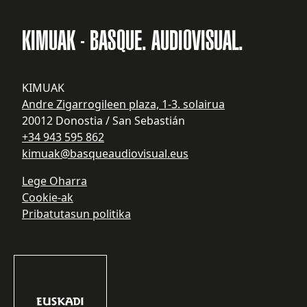
KIMUAK - BASQUE. AUDIOVISUAL.
KIMUAK
Andre Zigarrogileen plaza, 1-3. solairua
20012 Donostia / San Sebastián
+34 943 595 862
kimuak@basqueaudiovisual.eus
Lege Oharra
Cookie-ak
Pribatutasun politika