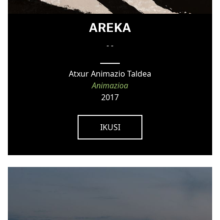
AREKA
- -
Atxur Animazio Taldea
Animazioa
2017
IKUSI