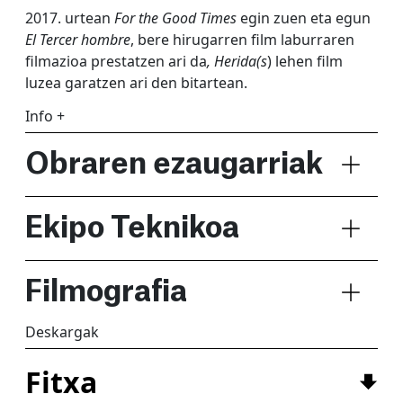
2017. urtean
For the Good Times
egin zuen eta egun
El Tercer hombre
, bere hirugarren film laburraren
filmazioa prestatzen ari da
, Herida(s
) lehen film
luzea garatzen ari den bitartean.
Info +
Obraren ezaugarriak
Ekipo Teknikoa
Filmografia
Deskargak
Fitxa