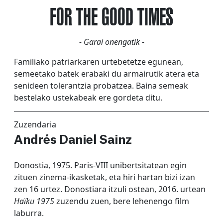
FOR THE GOOD TIMES
- Garai onengatik -
Familiako patriarkaren urtebetetze egunean,
semeetako batek erabaki du armairutik atera eta
senideen tolerantzia probatzea. Baina semeak
bestelako ustekabeak ere gordeta ditu.
Zuzendaria
Andrés Daniel Sainz
Donostia, 1975. Paris-VIII unibertsitatean egin
zituen zinema-ikasketak, eta hiri hartan bizi izan
zen 16 urtez. Donostiara itzuli ostean, 2016. urtean
Haïku 1975
zuzendu zuen, bere lehenengo film
laburra.