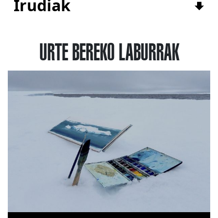
Irudiak
URTE BEREKO LABURRAK