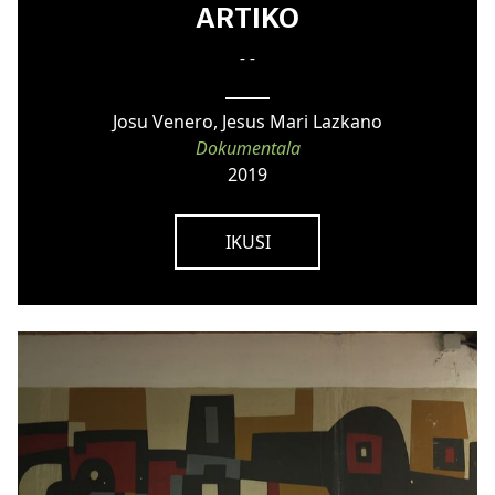
ARTIKO
- -
Josu Venero, Jesus Mari Lazkano
Dokumentala
2019
IKUSI