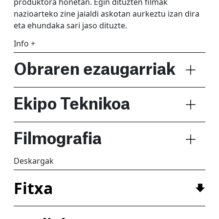
produktora honetan. Egin dituzten filmak
nazioarteko zine jaialdi askotan aurkeztu izan dira
eta ehundaka sari jaso dituzte.
Info +
Obraren ezaugarriak
Ekipo Teknikoa
Filmografia
Deskargak
Fitxa