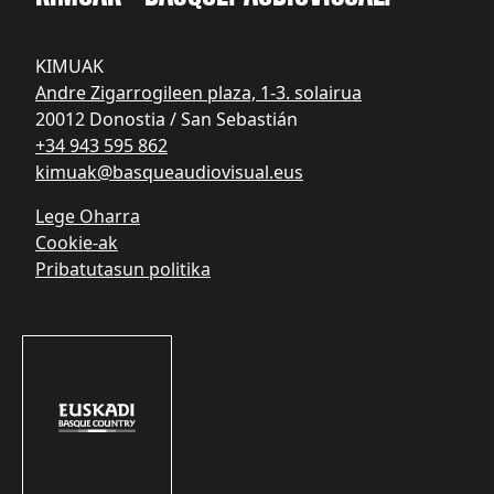
KIMUAK
Andre Zigarrogileen plaza, 1-3. solairua
20012 Donostia / San Sebastián
+34 943 595 862
kimuak@basqueaudiovisual.eus
Lege Oharra
Cookie-ak
Pribatutasun politika