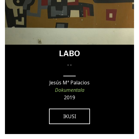
LABO
- -
Jesús Mª Palacios
Dokumentala
2019
IKUSI