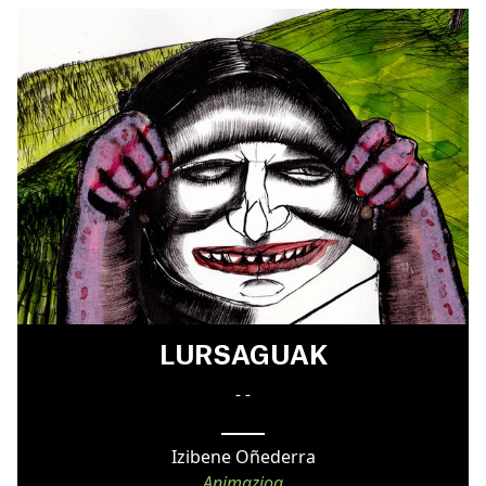
LURSAGUAK
- -
Izibene Oñederra
Animazioa