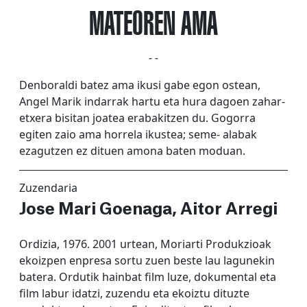
MATEOREN AMA
- -
Denboraldi batez ama ikusi gabe egon ostean,
Angel Marik indarrak hartu eta hura dagoen zahar-
etxera bisitan joatea erabakitzen du. Gogorra
egiten zaio ama horrela ikustea; seme- alabak
ezagutzen ez dituen amona baten moduan.
Zuzendaria
Jose Mari Goenaga, Aitor Arregi
Ordizia, 1976. 2001 urtean, Moriarti Produkzioak
ekoizpen enpresa sortu zuen beste lau lagunekin
batera. Ordutik hainbat film luze, dokumental eta
film labur idatzi, zuzendu eta ekoiztu dituzte