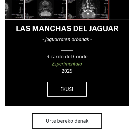
LAS MANCHAS DEL JAGUAR
- Jaguarraren orbanak -
Ricardo del Conde
Esperimentala
2025
IKUSI
Urte bereko denak