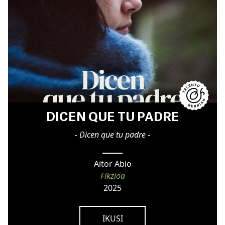
DICEN QUE TU PADRE
- Dicen que tu padre -
Aitor Abio
Fikzioa
2025
IKUSI