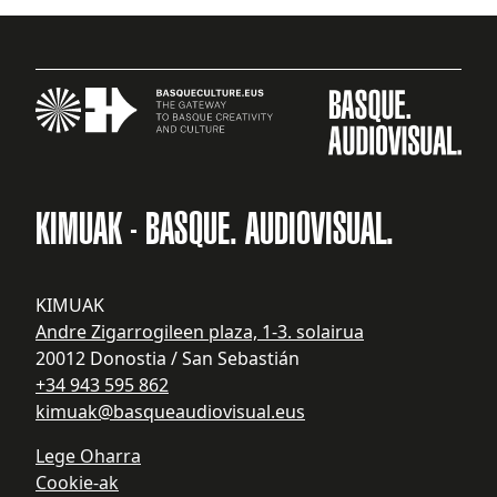
KIMUAK - BASQUE. AUDIOVISUAL.
KIMUAK
Andre Zigarrogileen plaza, 1-3. solairua
20012 Donostia / San Sebastián
+34 943 595 862
kimuak@basqueaudiovisual.eus
Lege Oharra
Cookie-ak