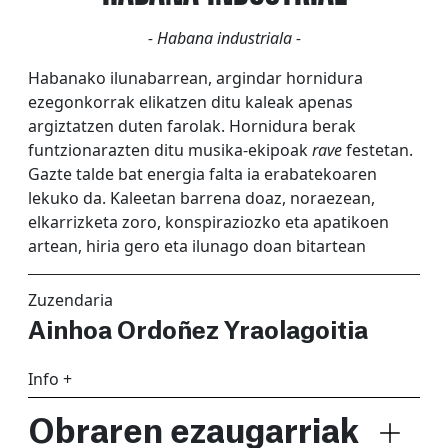
- Habana industriala -
Habanako ilunabarrean, argindar hornidura
ezegonkorrak elikatzen ditu kaleak apenas
argiztatzen duten farolak. Hornidura berak
funtzionarazten ditu musika-ekipoak
rave
festetan.
Gazte talde bat energia falta ia erabatekoaren
lekuko da. Kaleetan barrena doaz, noraezean,
elkarrizketa zoro, konspiraziozko eta apatikoen
artean, hiria gero eta ilunago doan bitartean
Zuzendaria
Ainhoa Ordoñez Yraolagoitia
Info +
Obraren ezaugarriak