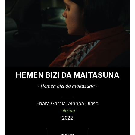
HEMEN BIZI DA MAITASUNA
- Hemen bizi da maitasuna -
Enara Garcia, Ainhoa Olaso
Fikzioa
2022