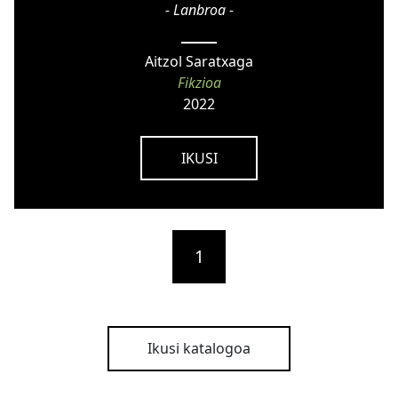
- Lanbroa -
Aitzol Saratxaga
Fikzioa
2022
IKUSI
1
Ikusi katalogoa