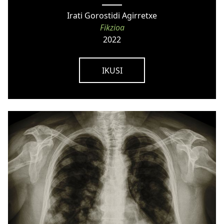
Irati Gorostidi Agirretxe
Fikzioa
2022
IKUSI