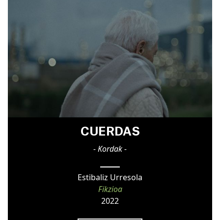
CUERDAS
- Kordak -
Estibaliz Urresola
Fikzioa
2022