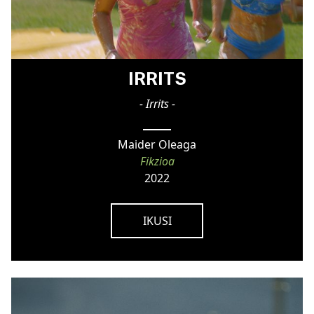
IRRITS
- Irrits -
Maider Oleaga
Fikzioa
2022
IKUSI