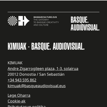
KIMUAK - BASQUE. AUDIOVISUAL.
KIMUAK
Andre Zigarrogileen plaza, 1-3. solairua
20012 Donostia / San Sebastián
+34 943 595 862
kimuak@basqueaudiovisual.eus
Lege Oharra
Cookie-ak
Pribatutasun politika