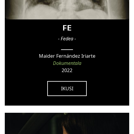
FE
- Fedea -
Maider Fernández Iriarte
Dokumentala
2022
IKUSI