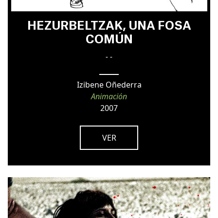
HEZURBELTZAK, UNA FOSA
COMÚN
- -
Izibene Oñederra
Animación
2007
VER