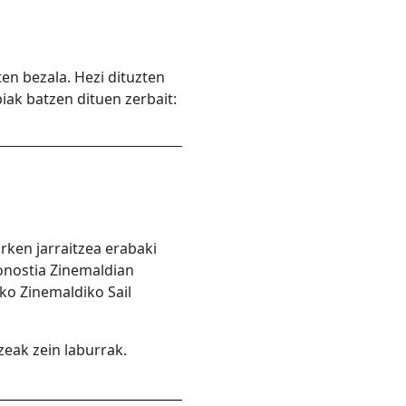
ten bezala. Hezi dituzten
iak batzen dituen zerbait:
rken jarraitzea erabaki
onostia Zinemaldian
ko Zinemaldiko Sail
zeak zein laburrak.