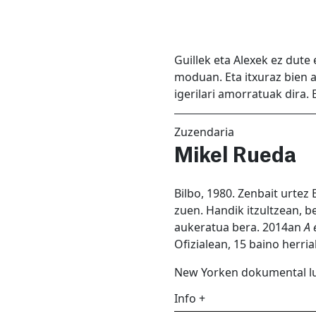
Guillek eta Alexek ez dute
moduan. Eta itxuraz bien 
igerilari amorratuak dira. 
Zuzendaria
Mikel Rueda
Bilbo, 1980. Zenbait urte
zuen. Handik itzultzean, b
aukeratua bera. 2014an
A 
Ofizialean, 15 baino herria
New Yorken dokumental luze
Info +