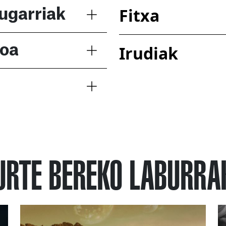
Fitxa
ugarriak
Irudiak
koa
URTE BEREKO LABURRA