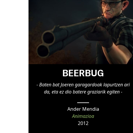
BEERBUG
- Baten bat Joeren garagardoak lapurtzen ari
da, eta ez dio batere graziarik egiten -
Ander Mendia
Animazioa
2012