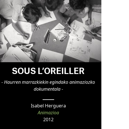
SOUS L’OREILLER
- Haurren marrazkiekin egindako animaziozko
dokumentala -
Isabel Herguera
Animazioa
2012