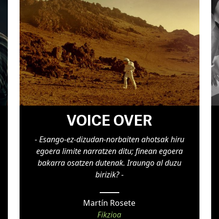
VOICE OVER
- Esango-ez-dizudan-norbaiten ahotsak hiru
egoera limite narratzen ditu; finean egoera
bakarra osatzen dutenak. Iraungo al duzu
birizik? -
Martín Rosete
Fikzioa