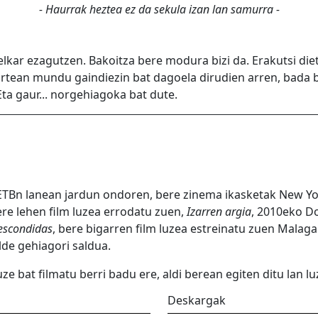
- Haurrak heztea ez da sekula izan lan samurra -
 elkar ezagutzen. Bakoitza bere modura bizi da. Erakutsi die
artean mundu gaindiezin bat dagoela dirudien arren, bada b
Eta gaur... norgehiagoka bat dute.
z ETBn lanean jardun ondoren, bere zinema ikasketak New Yo
ere lehen film luzea errodatu zuen,
Izarren argia
, 2010eko D
escondidas
, bere bigarren film luzea estreinatu zuen Malaga
lde gehiagori saldua.
 bat filmatu berri badu ere, aldi berean egiten ditu lan lu
Deskargak