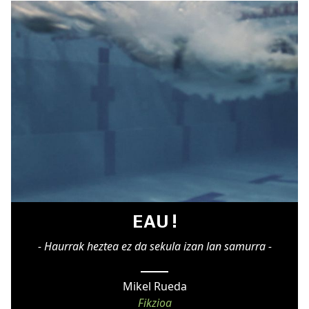
EAU !
- Haurrak heztea ez da sekula izan lan samurra -
Mikel Rueda
Fikzioa