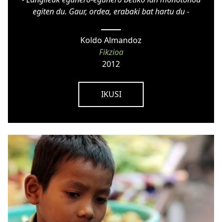
egiten du. Gaur, ordea, erabaki bat hartu du -
Koldo Almandoz
Fikzioa
2012
IKUSI