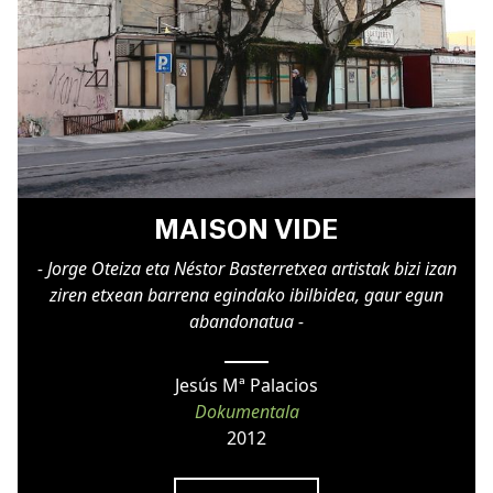
MAISON VIDE
- Jorge Oteiza eta Néstor Basterretxea artistak bizi izan
ziren etxean barrena egindako ibilbidea, gaur egun
abandonatua -
Jesús Mª Palacios
Dokumentala
2012