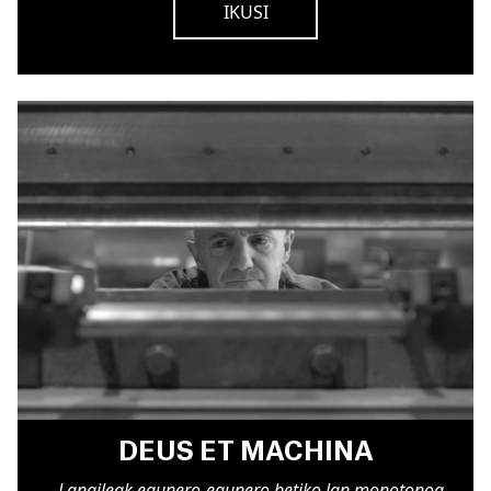
IKUSI
DEUS ET MACHINA
- Langileak egunero-egunero betiko lan monotonoa