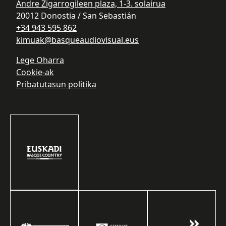
Andre Zigarrogileen plaza, 1-3. solairua
20012 Donostia / San Sebastián
+34 943 595 862
kimuak@basqueaudiovisual.eus
Lege Oharra
Cookie-ak
Pribatutasun politika