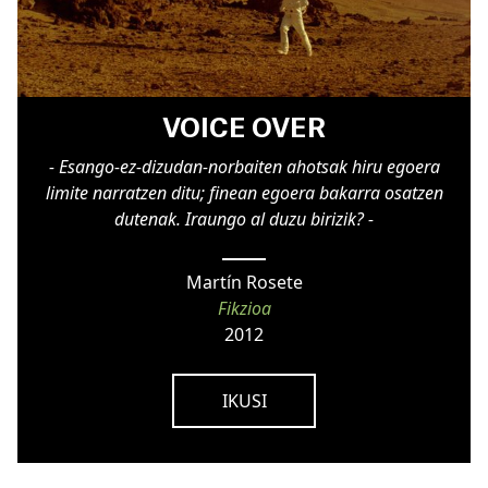
VOICE OVER
- Esango-ez-dizudan-norbaiten ahotsak hiru egoera
limite narratzen ditu; finean egoera bakarra osatzen
dutenak. Iraungo al duzu birizik? -
Martín Rosete
Fikzioa
2012
IKUSI