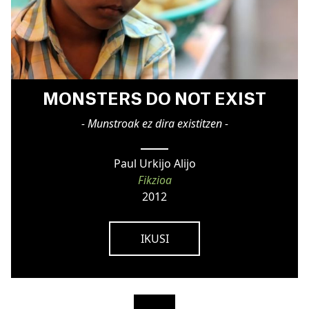
MONSTERS DO NOT EXIST
- Munstroak ez dira existitzen -
Paul Urkijo Alijo
Fikzioa
2012
IKUSI