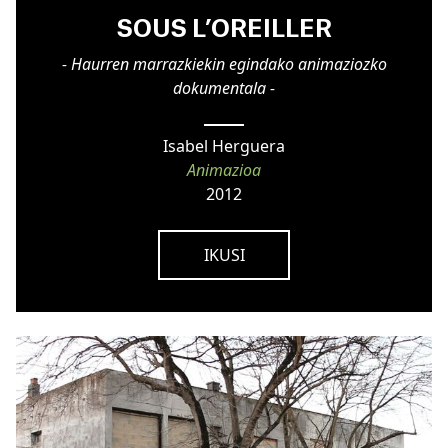
SOUS L’OREILLER
- Haurren marrazkiekin egindako animaziozko
dokumentala -
Isabel Herguera
Animazioa
2012
IKUSI