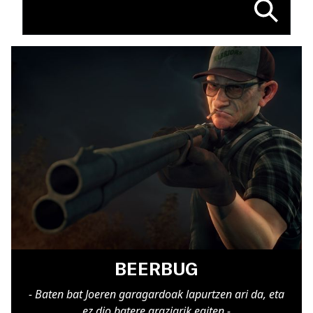
BEERBUG
- Baten bat Joeren garagardoak lapurtzen ari da, eta
ez dio batere graziarik egiten -