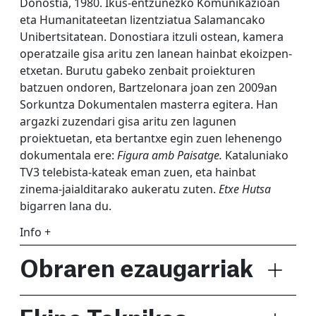
Donostia, 1980. Ikus-entzunezko Komunikazioan
eta Humanitateetan lizentziatua Salamancako
Unibertsitatean. Donostiara itzuli ostean, kamera
operatzaile gisa aritu zen lanean hainbat ekoizpen-
etxetan. Burutu gabeko zenbait proiekturen
batzuen ondoren, Bartzelonara joan zen 2009an
Sorkuntza Dokumentalen masterra egitera. Han
argazki zuzendari gisa aritu zen lagunen
proiektuetan, eta bertantxe egin zuen lehenengo
dokumentala ere:
Figura amb Paisatge.
Kataluniako
TV3 telebista-kateak eman zuen, eta hainbat
zinema-jaialditarako aukeratu zuten.
Etxe Hutsa
bigarren lana du.
Info +
Obraren ezaugarriak