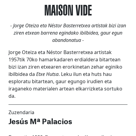
MAISON VIDE
- Jorge Oteiza eta Néstor Basterretxea artistak bizi izan
ziren etxean barrena egindako ibilbidea, gaur egun
abandonatua -
Jorge Oteiza eta Néstor Basterretxea artistak
1957tik 70ko hamarkadaren erdialdera bitartean
bizi izan ziren etxearen erorkinetan zehar eginiko
ibilbidea da
Etxe Hutsa
. Leku ilun eta huts hau
esploratu bitartean, gaur egungo irudien eta
iraganeko materialen artean elkarrizketa sortuko
da.
Zuzendaria
Jesús Mª Palacios