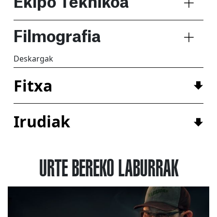
Ekipo Teknikoa
Filmografia
Deskargak
Fitxa
Irudiak
URTE BEREKO LABURRAK