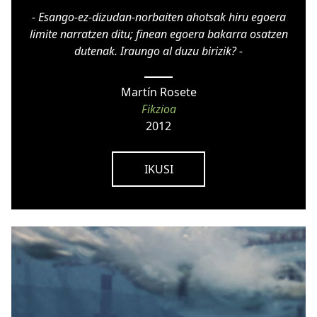
- Esango-ez-dizudan-norbaiten ahotsak hiru egoera
limite narratzen ditu; finean egoera bakarra osatzen
dutenak. Iraungo al duzu birizik? -
Martín Rosete
Fikzioa
2012
IKUSI