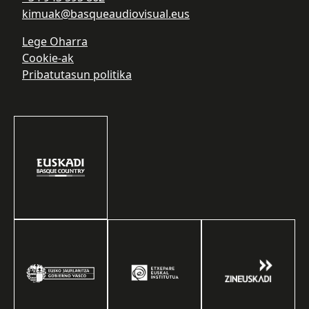
kimuak@basqueaudiovisual.eus
Lege Oharra
Cookie-ak
Pribatutasun politika