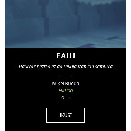
EAU !
- Haurrak heztea ez da sekula izan lan samurra -
Mikel Rueda
Fikzioa
2012
IKUSI