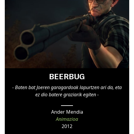
BEERBUG
- Baten bat Joeren garagardoak lapurtzen ari da, eta
ez dio batere graziarik egiten -
Ander Mendia
Animazioa
2012