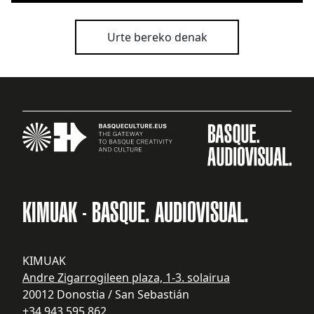
Urte bereko denak
KIMUAK - BASQUE. AUDIOVISUAL.
KIMUAK
Andre Zigarrogileen plaza, 1-3. solairua
20012 Donostia / San Sebastián
+34 943 595 862