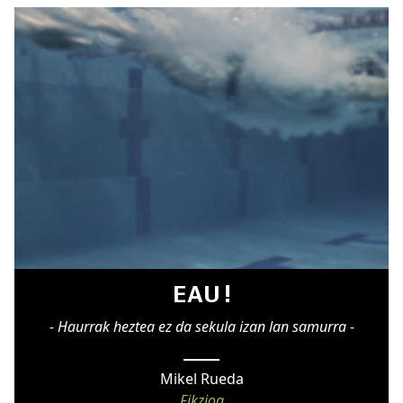
EAU !
- Haurrak heztea ez da sekula izan lan samurra -
Mikel Rueda
Fikzioa