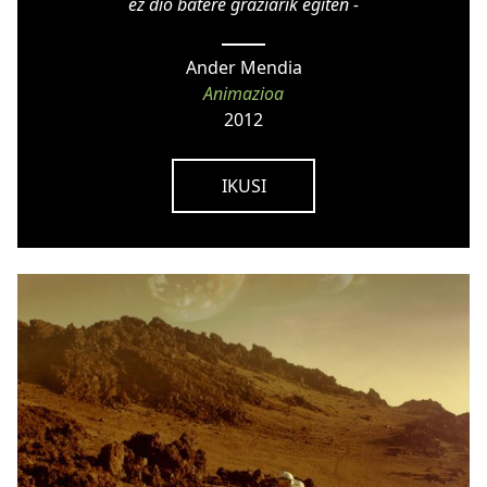
ez dio batere graziarik egiten -
Ander Mendia
Animazioa
2012
IKUSI