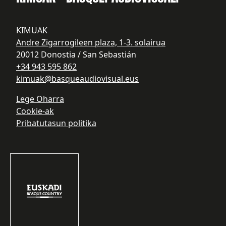
KIMUAK
Andre Zigarrogileen plaza, 1-3. solairua
20012 Donostia / San Sebastián
+34 943 595 862
kimuak@basqueaudiovisual.eus
Lege Oharra
Cookie-ak
Pribatutasun politika