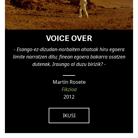
VOICE OVER
- Esango-ez-dizudan-norbaiten ahotsak hiru egoera
limite narratzen ditu; finean egoera bakarra osatzen
dutenak. Iraungo al duzu birizik? -
Martín Rosete
Fikzioa
2012
IKUSI