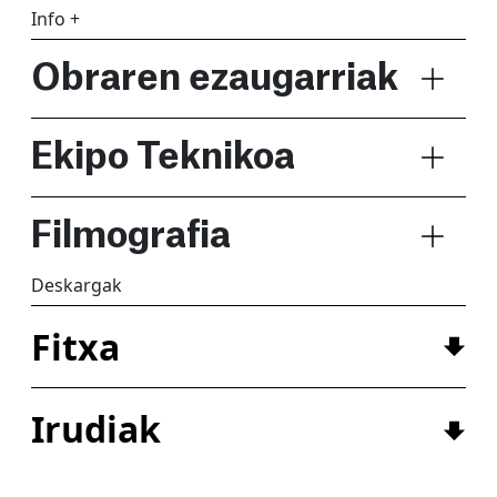
Info +
Obraren ezaugarriak
Ekipo Teknikoa
Filmografia
Deskargak
Fitxa
Irudiak