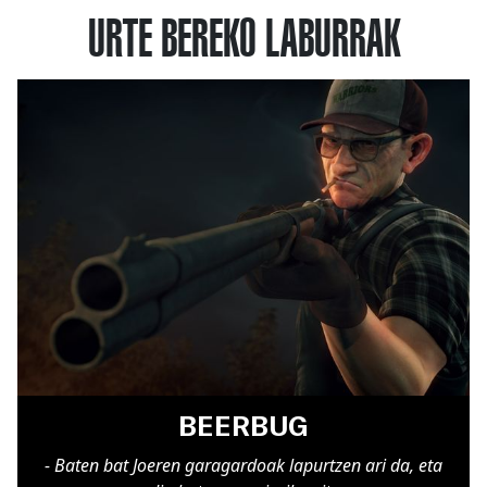
URTE BEREKO LABURRAK
BEERBUG
- Baten bat Joeren garagardoak lapurtzen ari da, eta