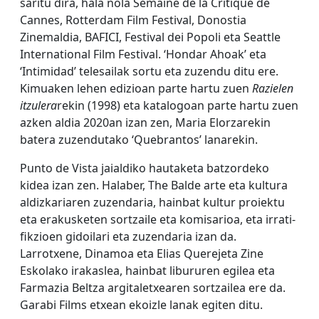
saritu dira, hala nola Semaine de la Critique de
Cannes, Rotterdam Film Festival, Donostia
Zinemaldia, BAFICI, Festival dei Popoli eta Seattle
International Film Festival. ‘Hondar Ahoak’ eta
‘Intimidad’ telesailak sortu eta zuzendu ditu ere.
Kimuaken lehen edizioan parte hartu zuen
Razielen
itzulera
rekin (1998) eta katalogoan parte hartu zuen
azken aldia 2020an izan zen, Maria Elorzarekin
batera zuzendutako ‘Quebrantos’ lanarekin.
Punto de Vista jaialdiko hautaketa batzordeko
kidea izan zen. Halaber, The Balde arte eta kultura
aldizkariaren zuzendaria, hainbat kultur proiektu
eta erakusketen sortzaile eta komisarioa, eta irrati-
fikzioen gidoilari eta zuzendaria izan da.
Larrotxene, Dinamoa eta Elias Querejeta Zine
Eskolako irakaslea, hainbat libururen egilea eta
Farmazia Beltza argitaletxearen sortzailea ere da.
Garabi Films etxean ekoizle lanak egiten ditu.