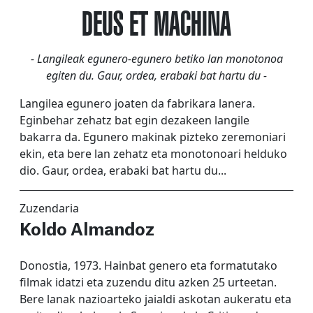
DEUS ET MACHINA
- Langileak egunero-egunero betiko lan monotonoa
egiten du. Gaur, ordea, erabaki bat hartu du -
Langilea egunero joaten da fabrikara lanera.
Eginbehar zehatz bat egin dezakeen langile
bakarra da. Egunero makinak pizteko zeremoniari
ekin, eta bere lan zehatz eta monotonoari helduko
dio. Gaur, ordea, erabaki bat hartu du...
Zuzendaria
Koldo Almandoz
Donostia, 1973. Hainbat genero eta formatutako
filmak idatzi eta zuzendu ditu azken 25 urteetan.
Bere lanak nazioarteko jaialdi askotan aukeratu eta