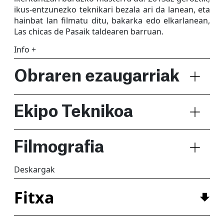
ikus-entzunezko teknikari bezala ari da lanean, eta
hainbat lan filmatu ditu, bakarka edo elkarlanean,
Las chicas de Pasaik taldearen barruan.
Info +
Obraren ezaugarriak
Ekipo Teknikoa
Filmografia
Deskargak
Fitxa