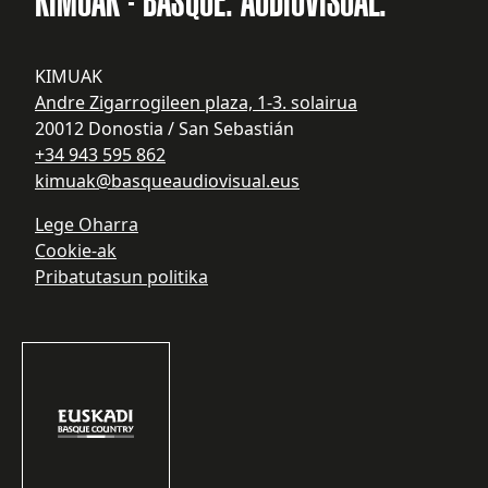
KIMUAK - BASQUE. AUDIOVISUAL.
KIMUAK
Andre Zigarrogileen plaza, 1-3. solairua
20012 Donostia / San Sebastián
+34 943 595 862
kimuak@basqueaudiovisual.eus
Lege Oharra
Cookie-ak
Pribatutasun politika