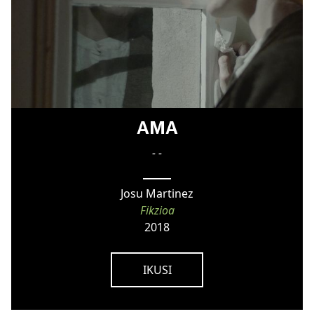
AMA
- -
Josu Martinez
Fikzioa
2018
IKUSI