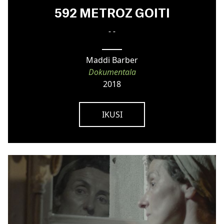
592 METROZ GOITI
- -
Maddi Barber
Dokumentala
2018
IKUSI