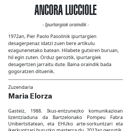
ANCORA LUCCIOLE
- Ipurtargiak oraindik -
1972an, Pier Paolo Pasolinik ipurtargien
desagerpenaz idatzi zuen bere artikulu
ezagunenetako batean. Hilabete gutxiren buruan,
hil egin zuten. Orduz geroztik, ipurtargiek
desagertzen jarraitu dute. Baina oraindik bada
gogoratzen dituenik.
Zuzendaria
Maria Elorza
Gasteiz, 1988. Ikus-entzunezko komunikazioan
lizentziaduna da Bartzelonako Pompeu Fabra
Unibertsitatean, eta EHUko arte-sorkuntzari eta
ikerkuntzari buruzko masterra du. 2013az geroztik,