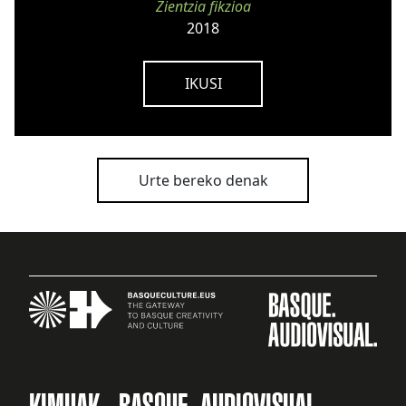
Zientzia fikzioa
2018
IKUSI
Urte bereko denak