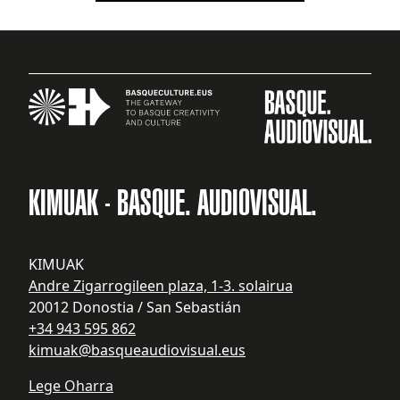
KIMUAK - BASQUE. AUDIOVISUAL.
KIMUAK
Andre Zigarrogileen plaza, 1-3. solairua
20012 Donostia / San Sebastián
+34 943 595 862
kimuak@basqueaudiovisual.eus
Lege Oharra