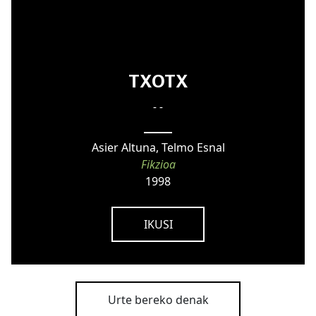
TXOTX
- -
Asier Altuna, Telmo Esnal
Fikzioa
1998
IKUSI
Urte bereko denak