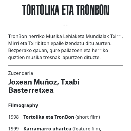
TORTOLIKA ETA TRONBON
- -
TronBon herriko Musika Lehiaketa Mundialak Txirri,
Mirri eta Txiribiton epaile izendatu ditu aurten.
Bezperako gauan, gure pailazoen eta herriko
guztien musika tresnak lapurtzen dituzte.
Zuzendaria
Joxean Muñoz, Txabi
Basterretxea
Filmography
1998
Tortolika eta TronBon
(short film)
1999
Karramarro uhartea
(feature film,