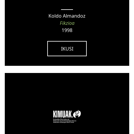
Koldo Almandoz
Fikzioa
1998
IKUSI