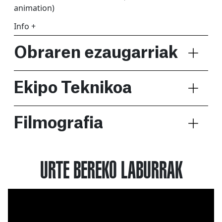
animation)
Info +
Obraren ezaugarriak
Ekipo Teknikoa
Filmografia
URTE BEREKO LABURRAK