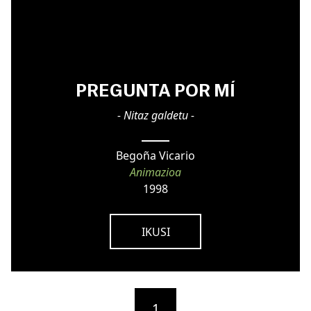
PREGUNTA POR MÍ
- Nitaz galdetu -
Begoña Vicario
Animazioa
1998
IKUSI
1