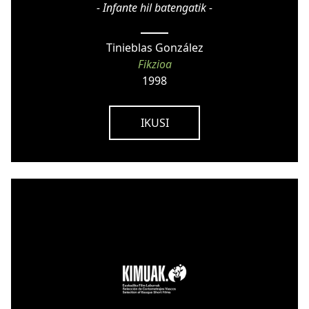
- Infante hil batengatik -
Tinieblas González
Fikzioa
1998
IKUSI