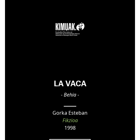
LA VACA
- Behia -
Gorka Esteban
Fikzioa
1998