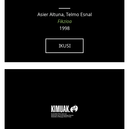
Asier Altuna, Telmo Esnal
Fikzioa
1998
IKUSI