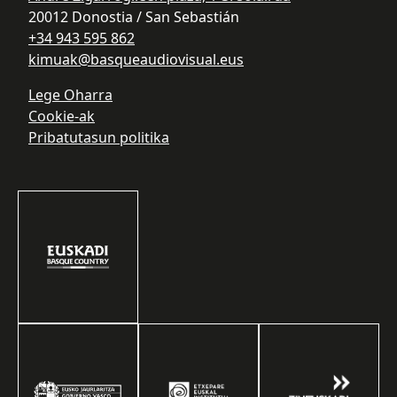
20012 Donostia / San Sebastián
+34 943 595 862
kimuak@basqueaudiovisual.eus
Lege Oharra
Cookie-ak
Pribatutasun politika