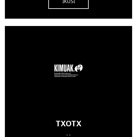
IKUSI
TXOTX
- -