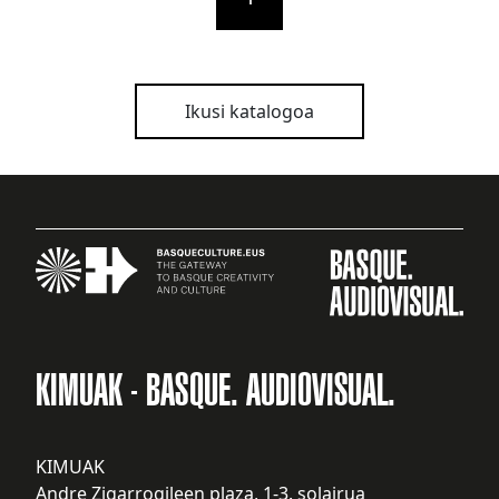
Ikusi katalogoa
KIMUAK - BASQUE. AUDIOVISUAL.
KIMUAK
Andre Zigarrogileen plaza, 1-3. solairua