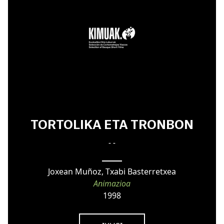
TORTOLIKA ETA TRONBON
- -
Joxean Muñoz, Txabi Basterretxea
Animazioa
1998