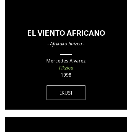
EL VIENTO AFRICANO
- Afrikako haizea -
Mercedes Álvarez
Fikzioa
1998
IKUSI