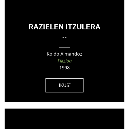
RAZIELEN ITZULERA
- -
Koldo Almandoz
Fikzioa
1998
IKUSI